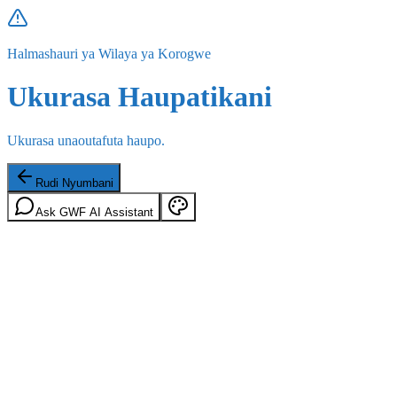
Halmashauri ya Wilaya ya Korogwe
Ukurasa Haupatikani
Ukurasa unaoutafuta haupo.
Rudi Nyumbani
Ask GWF AI Assistant